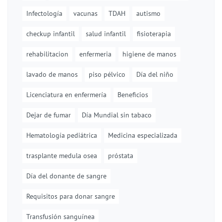
Infectología
vacunas
TDAH
autismo
checkup infantil
salud infantil
fisioterapia
rehabilitacion
enfermeria
higiene de manos
lavado de manos
piso pélvico
Día del niño
Licenciatura en enfermería
Beneficios
Dejar de fumar
Día Mundial sin tabaco
Hematología pediátrica
Medicina especializada
trasplante medula osea
próstata
Día del donante de sangre
Requisitos para donar sangre
Transfusión sanguínea