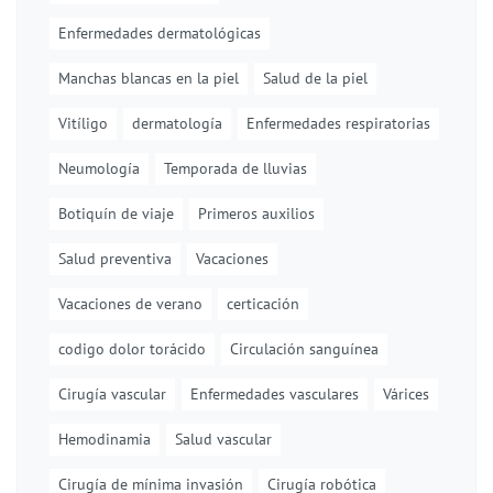
Enfermedades dermatológicas
Manchas blancas en la piel
Salud de la piel
Vitíligo
dermatología
Enfermedades respiratorias
Neumología
Temporada de lluvias
Botiquín de viaje
Primeros auxilios
Salud preventiva
Vacaciones
Vacaciones de verano
certicación
codigo dolor torácido
Circulación sanguínea
Cirugía vascular
Enfermedades vasculares
Várices
Hemodinamia
Salud vascular
Cirugía de mínima invasión
Cirugía robótica