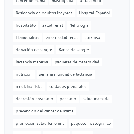
cáncer de mama
mastografía
ultrasonido
Residencia de Adultos Mayores
Hospital Español
hospitalito
salud renal
Nefrología
Hemodiálisis
enfermedad renal
parkinson
donación de sangre
Banco de sangre
lactancia materna
paquetes de maternidad
nutrición
semana mundial de lactancia
medicina física
cuidados prenatales
depresión postparto
posparto
salud mamaria
prevencion del cancer de mama
promoción salud femenina
paquete mastográfico