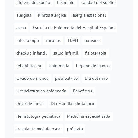
higiene del sueño
insomnio
calidad del sueño
alergias
Rinitis alérgica
alergia estacional
asma
Escuela de Enfermería del Hospital Español
Infectología
vacunas
TDAH
autismo
checkup infantil
salud infantil
fisioterapia
rehabilitacion
enfermeria
higiene de manos
lavado de manos
piso pélvico
Día del niño
Licenciatura en enfermería
Beneficios
Dejar de fumar
Día Mundial sin tabaco
Hematología pediátrica
Medicina especializada
trasplante medula osea
próstata