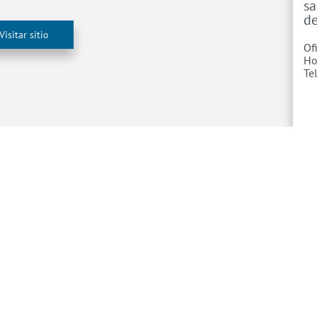
sa
de
Visitar sitio
Of
Ho
Te
TROS PROFESIONALES
HOSPITALIZACIÓN
rio médico
Urgencias
ción médica
Preadmisión hospitalaria
 de Enfermería
COVID 19
nza
Aseguradoras
o humano
Banco de sangre